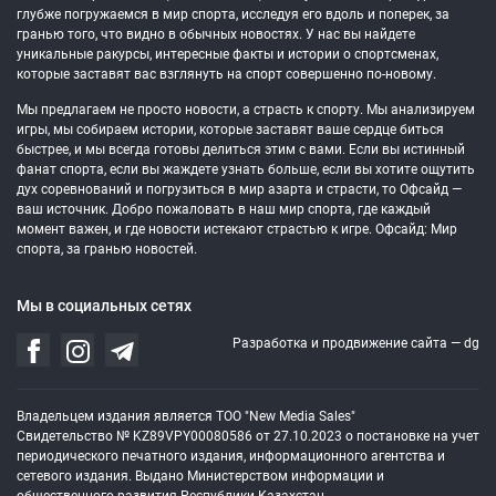
глубже погружаемся в мир спорта, исследуя его вдоль и поперек, за
гранью того, что видно в обычных новостях. У нас вы найдете
уникальные ракурсы, интересные факты и истории о спортсменах,
которые заставят вас взглянуть на спорт совершенно по-новому.
Мы предлагаем не просто новости, а страсть к спорту. Мы анализируем
игры, мы собираем истории, которые заставят ваше сердце биться
быстрее, и мы всегда готовы делиться этим с вами. Если вы истинный
фанат спорта, если вы жаждете узнать больше, если вы хотите ощутить
дух соревнований и погрузиться в мир азарта и страсти, то Офсайд —
ваш источник. Добро пожаловать в наш мир спорта, где каждый
момент важен, и где новости истекают страстью к игре. Офсайд: Мир
спорта, за гранью новостей.
Мы в социальных сетях
Разработка и продвижение сайта —
dg
Владельцем издания является ТОО "New Media Sales"
Свидетельство № KZ89VPY00080586 от 27.10.2023 о постановке на учет
периодического печатного издания, информационного агентства и
сетевого издания. Выдано Министерством информации и