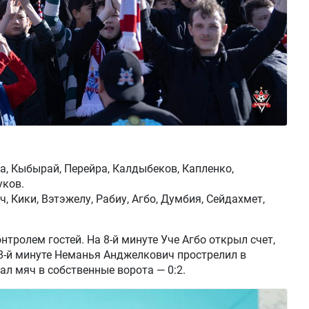
са, Кыбырай, Перейра, Калдыбеков, Капленко,
уков.
, Кики, Вэтэжелу, Рабиу, Агбо, Думбия, Сейдахмет,
тролем гостей. На 8-й минуте Уче Агбо открыл счет,
38-й минуте Неманья Анджелкович прострелил в
ал мяч в собственные ворота — 0:2.