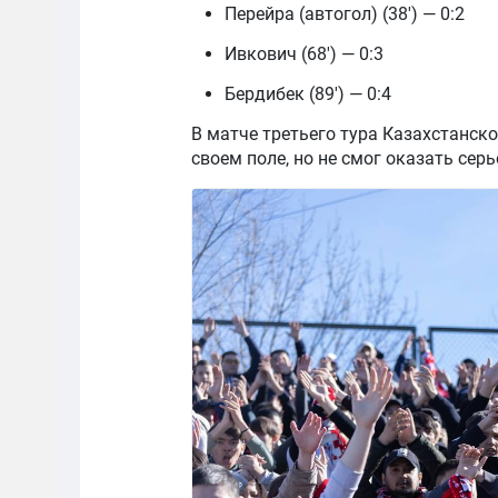
Перейра (автогол) (38') — 0:2
Ивкович (68') — 0:3
Бердибек (89') — 0:4
В матче третьего тура Казахстанск
своем поле, но не смог оказать сер