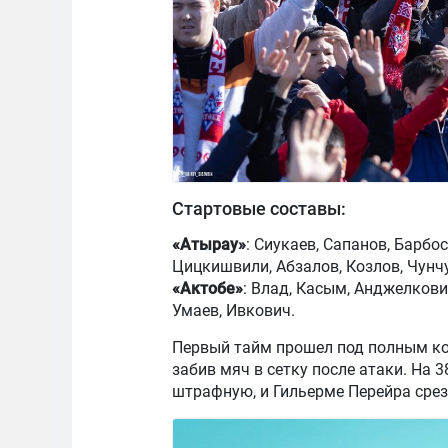
Стартовые составы:
«Атырау»
: Сиукаев, Сапанов, Барбо
Цицкишвили, Абзалов, Козлов, Чунч
«Актобе»
: Влад, Касым, Анджелкович
Умаев, Ивкович.
Первый тайм прошел под полным кон
забив мяч в сетку после атаки. На 
штрафную, и Гильерме Перейра срез