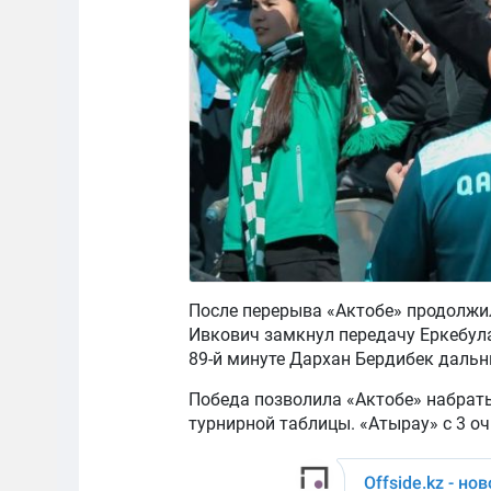
После перерыва «Актобе» продолжил
Ивкович замкнул передачу Еркебула
89-й минуте Дархан Бердибек дальн
Победа позволила «Актобе» набрать
турнирной таблицы. «Атырау» с 3 оч