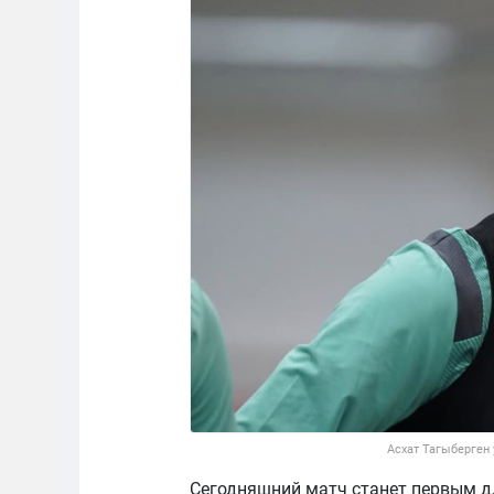
Асхат Тагыберген 
Сегодняшний матч станет первым дл