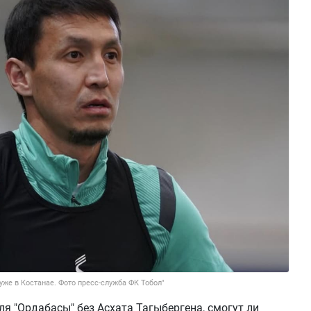
уже в Костанае. Фото пресс-служба ФК Тобол"
я "Ордабасы" без Асхата Тагыбергена, смогут ли