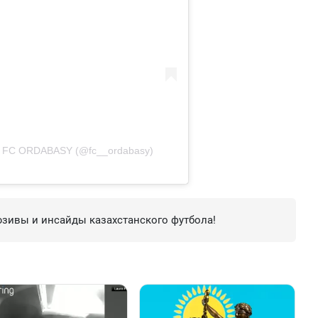
 FC ORDABASY (@fc__ordabasy)
зивы и инсайды казахстанского футбола!