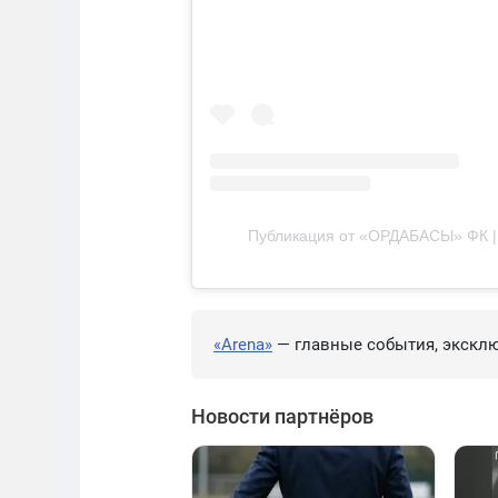
Публикация от «ОРДАБАСЫ» ФК |
«Arena»
— главные события, эксклю