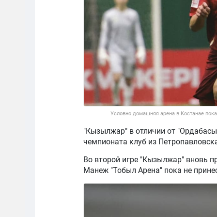
Условно домашняя арена в Костанае пока
"Кызылжар" в отличии от "Ордабасы"
чемпионата клуб из Петропавловска
Во второй игре "Кызылжар" вновь пр
Манеж "Тобыл Арена" пока не прине