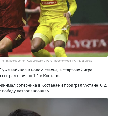
 не принесла успех "Кызылжару". Фото пресс-служба ФК "Кызылжар"
 уже забивал в новом сезоне, в стартовой игре
 сыграл вничью 1:1 в Костанае.
инимал соперника в Костанае и проиграл "Астане" 0:2.
с победу петропавловцам.