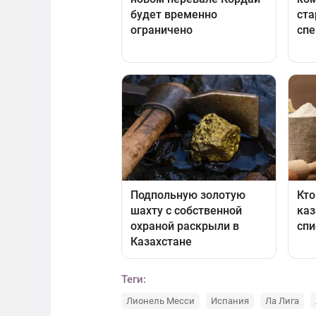
Теги:
Лионель Месси
Испания
Ла Лига