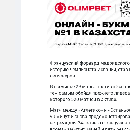
Французский форвард мадридского 
историю чемпионата Испании, став
легионеров.
В поединке 29 марта против «Эспань
тем самым обойдя прежнего лидера 
которого 520 матчей в активе.
Матч между «Атлетико» и «Эспаньол
90 минут и снова продемонстрировал
встреча для 34-летнего француза в 
восемь забитых мячей и пять резул