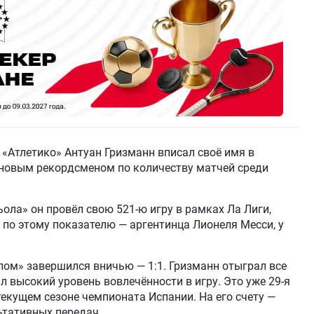
«Атлетико» Антуан Гризманн вписал своё имя в
 новым рекордсменом по количеству матчей среди
ола» он провёл свою 521-ю игру в рамках Ла Лиги,
по этому показателю — аргентинца Лионеля Месси, у
ом» завершился вничью — 1:1. Гризманн отыграл все
 высокий уровень вовлечённости в игру. Это уже 29-я
текущем сезоне чемпионата Испании. На его счету —
ьтативных передач.