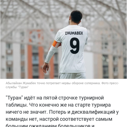
Абылайхан Жумабек точно потрепает нервы обороне соперника. Фото пресс-
службы "Туран"
"Туран" идёт на пятой строчке турнирной
таблицы. Что конечно же на старте турнира
ничего не значит. Потерь и дисквалификаций у
команды нет, настрой соответствует самым
большим ожиданиям болельщиков и