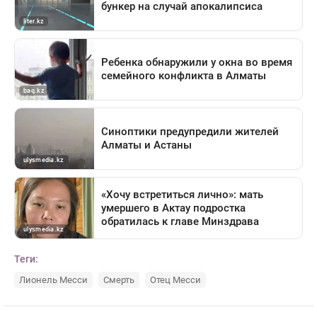
Теги:
Лионель Месси
Смерть
Отец Месси