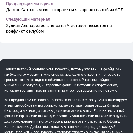
Предыдущий материал
Дастан Сатпаев может отправиться в аренду в клуб из АПЛ
Следующий материал
Хулиан Альварез останется в «Атлетико» несмотря на
конфликт с клубом
Наших историй больше, чем новостей, потому что мы — Офсайд. Мы
глубже погружаемся в мир спорта, исследуя его вдоль и поперек, за
гранью того, что видно в обычных новостях. У нас вы найдете
уникальные ракурсы, интересные факты и истории о спортсменах,
которые заставят вас взглянуть на спорт совершенно по-новому.
Мы предлагаем не просто новости, а страсть к спорту. Мы анализируем
игры, мы собираем истории, которые заставят ваше сердце биться
быстрее, и мы всегда готовы делиться этим с вами. Если вы истинный
фанат спорта, если вы жаждете узнать больше, если вы хотите ощутить
дух соревнований и погрузиться в мир азарта и страсти, то Офсайд —
ваш источник. Добро пожаловать в наш мир спорта, где каждый
момент важен, и где новости истекают страстью к игре. Офсайд: Мир