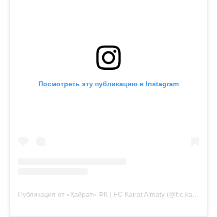
Посмотреть эту публикацию в Instagram
Публикация от «Қайрат» ФК | FC Kairat Almaty (@f.c.kairat)