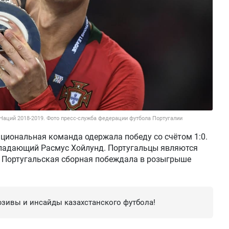
а Наций 2018-2019. Фото пресс-служба федерации футбола Португалии
ациональная команда одержала победу со счётом 1:0.
ападающий Расмус Хойлунд. Португальцы являются
 Португальская сборная побеждала в розыгрыше
зивы и инсайды казахстанского футбола!