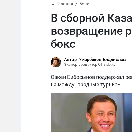
← Главная
Бокс
В сборной Каз
возвращение р
бокс
Автор: Умербеков Владислав
Эксперт, редактор Offside.kz
Сакен Бибосынов поддержал реш
на международные турниры.