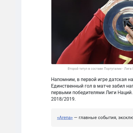
Второй титул в составе Португалии - Лиг
Напомним, в первой игре датская н
Единственный гол в матче забил н
первыми победителями Лиги Наций.
2018/2019.
«Arena»
— главные события, эксклю