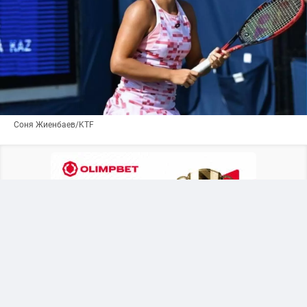
Соня Жиенбаев/KTF