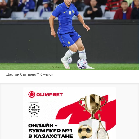
Дастан Сатпаев/ФК Челси