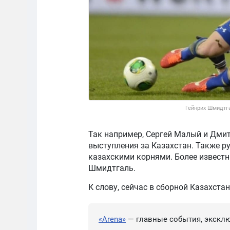
Гейнрих Шмидтга
Так например, Сергей Малый и Дми
выступления за Казахстан. Также 
казахскими корнями. Более известн
Шмидтгаль.
К слову, сейчас в сборной Казахст
«Arena»
— главные события, эксклю