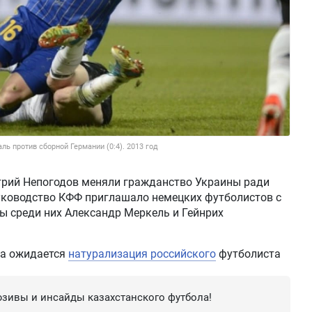
ль против сборной Германии (0:4). 2013 год
трий Непогодов меняли гражданство Украины ради
руководство КФФ приглашало немецких футболистов с
ы среди них Александр Меркель и Гейнрих
ана ожидается
натурализация российского
футболиста
зивы и инсайды казахстанского футбола!