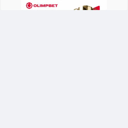
Казахстанская легкоатлетка начала
выступление на мировом первенстве с
успешной квалификации в прыжках с шестом.
Турнир проходит в Орегоне (США) среди
спортсменов до 20 лет.
Новый рекорд и путевка в финал
Анна Черкашина преодолела
квалификационный этап с результатом 4,10