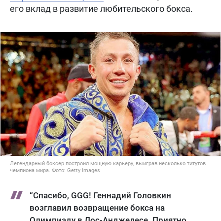
его вклад в развитие любительского бокса.
Легендарный боксер построил мощную карьеру, выиграв несколько титутов
чемпиона мира. Фото: Getty images
“Спасибо, GGG! Геннадий Головкин
возглавил возвращение бокса на
Олимпиаду в Лос-Анджелесе. Приятно