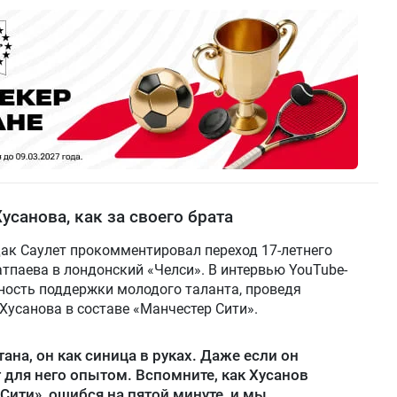
усанова, как за своего брата
ак Саулет прокомментировал переход 17-летнего
паева в лондонский «Челси». В интервью YouTube-
жность поддержки молодого таланта, проведя
усанова в составе «Манчестер Сити».
на, он как синица в руках. Даже если он
 для него опытом. Вспомните, как Хусанов
Сити», ошибся на пятой минуте, и мы