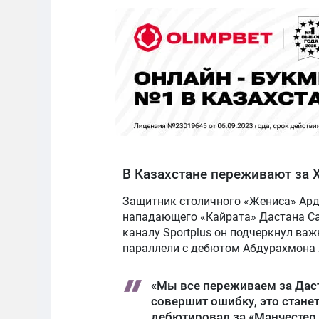
В Казахстане переживают за Х
Защитник столичного «Жениса» Ард
нападающего «Кайрата» Дастана Сат
каналу Sportplus он подчеркнул ва
параллели с дебютом Абдурахмона Х
«Мы все переживаем за Даста
совершит ошибку, это станет
дебютировал за «Манчестер 