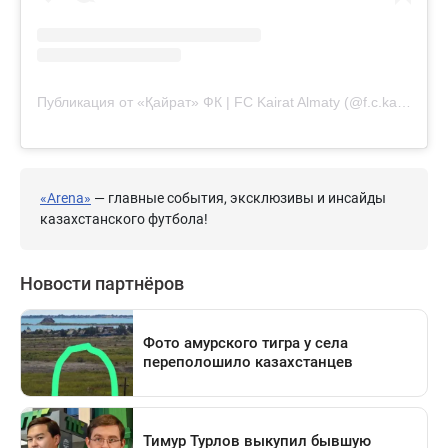
Публикация от «Қайрат» ФК | FC Kairat Almaty (@f.c.kairat)
«Arena»
— главные события, эксклюзивы и инсайды
казахстанского футбола!