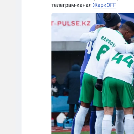
телеграм-канал
ЖаркOFF