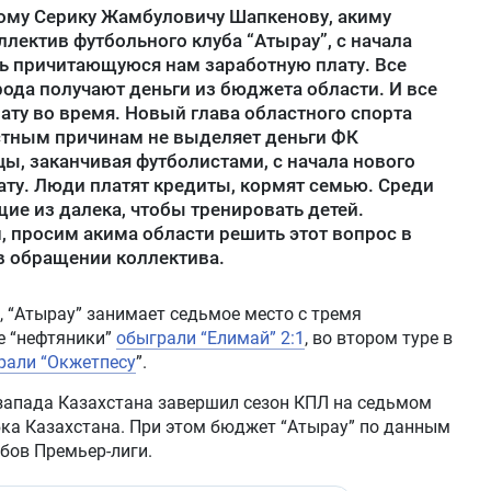
му Серику Жамбуловичу Шапкенову, акиму
ллектив футбольного клуба “Атырау”, с начала
ь причитающуюся нам заработную плату. Все
ода получают деньги из бюджета области. И все
ату во время. Новый глава областного спорта
тным причинам не выделяет деньги ФК
цы, заканчивая футболистами, с начала нового
лату. Люди платят кредиты, кормят семью. Среди
ие из далека, чтобы тренировать детей.
 просим акима области решить этот вопрос в
в обращении коллектива.
, “Атырау” занимает седьмое место с тремя
е “нефтяники”
обыграли “Елимай” 2:1
, во втором туре в
рали “Окжетпесу
”.
 запада Казахстана завершил сезон КПЛ на седьмом
бка Казахстана. При этом бюджет “Атырау” по данным
бов Премьер-лиги.