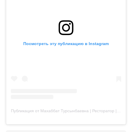
Посмотреть эту публикацию в Instagram
Публикация от Махаббат Турсынбаевна | Ресторатор | Предприниматель (@tagybergen_mahabbat)