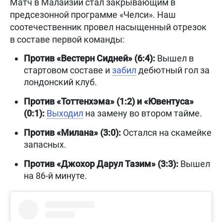
Матч в Малайзии стал закрывающим в
предсезонной программе «Челси». Наш
соотечественник провел насыщенный отрезок
в составе первой команды:
Против «Вестерн Сидней» (6:4):
Вышел в
стартовом составе и
забил
дебютный гол за
лондонский клуб.
Против «Тоттенхэма» (1:2) и «Ювентуса»
(0:1):
Выходил
на замену во втором тайме.
Против «Милана» (3:0):
Остался на скамейке
запасных.
Против «Джохор Дарул Тазим» (3:3):
Вышел
на 86-й минуте.