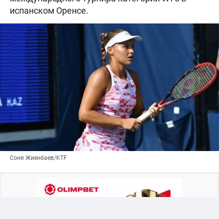
испанском Оренсе.
Соня Жиенбаев/KTF