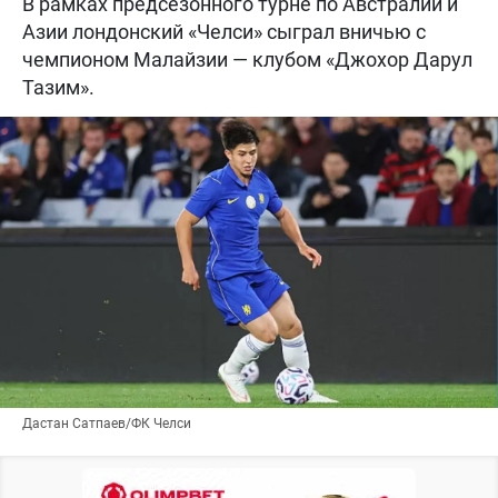
В рамках предсезонного турне по Австралии и
Азии лондонский «Челси» сыграл вничью с
чемпионом Малайзии — клубом «Джохор Дарул
Тазим».
Дастан Сатпаев/ФК Челси