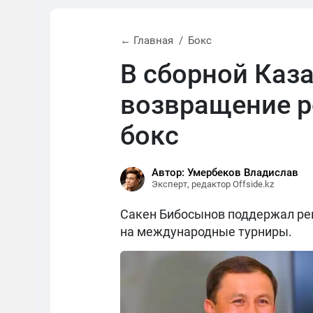
← Главная
Бокс
В сборной Каз
возвращение р
бокс
Автор: Умербеков Владислав
Эксперт, редактор Offside.kz
Сакен Бибосынов поддержал реш
на международные турниры.