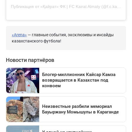
Публикация от «Қайрат» ФК | FC Kairat Almaty (@f.c.kairat)
«Arena»
— главные события, эксклюзивы и инсайды
казахстанского футбола!