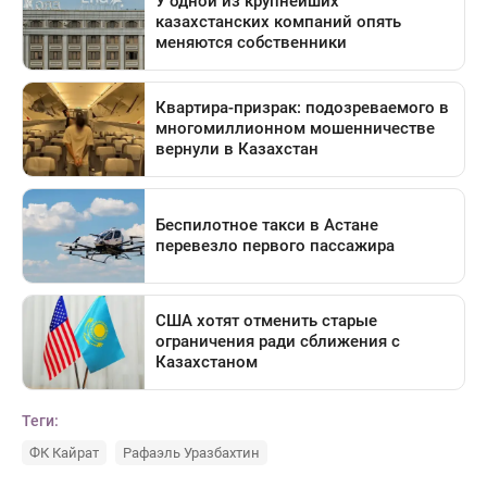
Теги:
ФК Кайрат
Рафаэль Уразбахтин