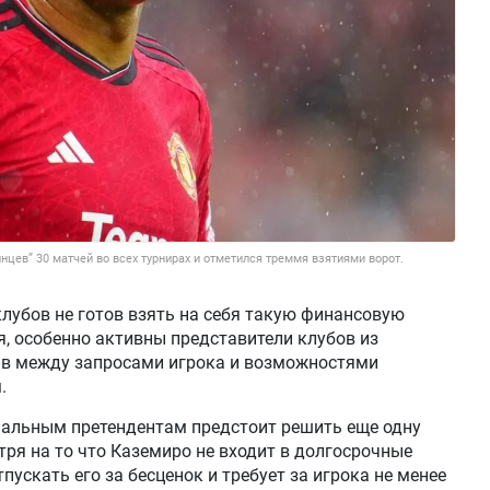
нцев” 30 матчей во всех турнирах и отметился треммя взятиями ворот.
клубов не готов взять на себя такую финансовую
, особенно активны представители клубов из
ыв между запросами игрока и возможностями
.
иальным претендентам предстоит решить еще одну
тря на то что Каземиро не входит в долгосрочные
пускать его за бесценок и требует за игрока не менее