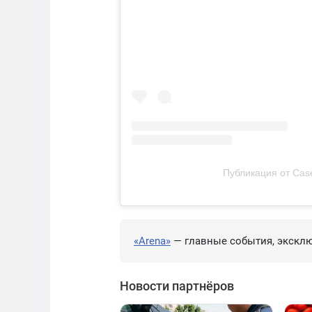
Публикация от Cas
«Arena»
— главные события, эксклю