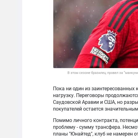
В этом сезоне бразилец провел за “манкуни
Пока ни один из заинтересованных 
нагрузку. Переговоры продолжаются
Саудовской Аравии и США, но разр
покупателей остается значительным
Помимо личного контракта, потенц
проблему - сумму трансфера. Несмо
планы "Юнайтед", клуб не намерен от