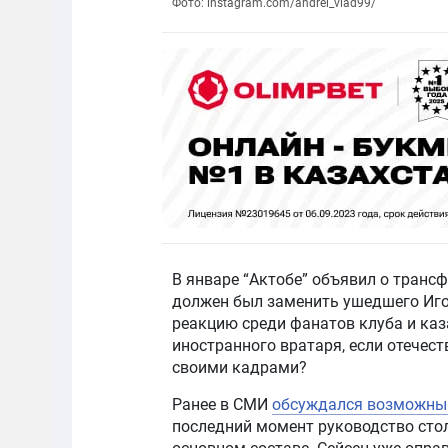
Фото: instagram.com/andrei_vlad99/
В январе “Актобе” объявил о трансф
должен был заменить ушедшего Иго
реакцию среди фанатов клуба и каз
иностранного вратаря, если отечес
своими кадрами?
Ранее в СМИ
обсуждался возможны
последний момент руководство стол