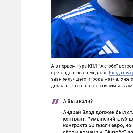
А в первом туре КПЛ “Актобе” встр
претендентов на медали.
Влад отыг
звание лучшего игрока матча. Уже 
доказал, что является одним из са
А Вы знали?
Андрей Влад должен был ста
контракт. Румынский клуб д
контракта 50 тысяч евро, но
сборы команды. “Актобе” во