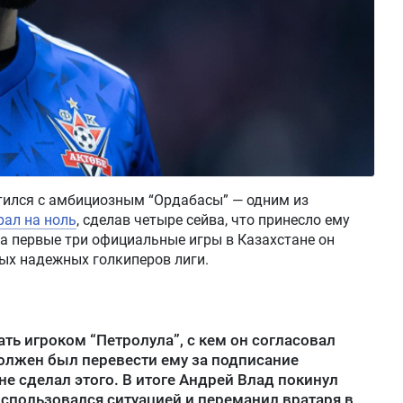
етился с амбициозным “Ордабасы” — одним из
рал на ноль
, сделав четыре сейва, что принесло ему
за первые три официальные игры в Казахстане он
мых надежных голкиперов лиги.
ть игроком “Петролула”, с кем он согласовал
олжен был перевести ему за подписание
 не сделал этого. В итоге Андрей Влад покинул
спользовался ситуацией и переманил вратаря в