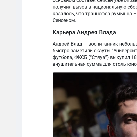
основном составе. Сейсен уже оправ
получил вызов в национальную сбо
казалось, что траннсфер румынца –
Сейсеном.
Карьера Андрея Влада
Андрей Влад — воспитанник небольш
быстро заметили скауты “Университа
футбола, ФКСБ (“Стяуа”) выкупил 18
внушительная сумма для столь юног