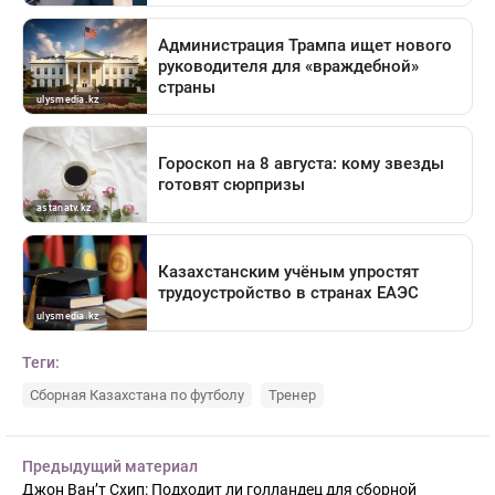
Теги:
Сборная Казахстана по футболу
Тренер
Предыдущий материал
Джон Ван’т Схип: Подходит ли голландец для сборной