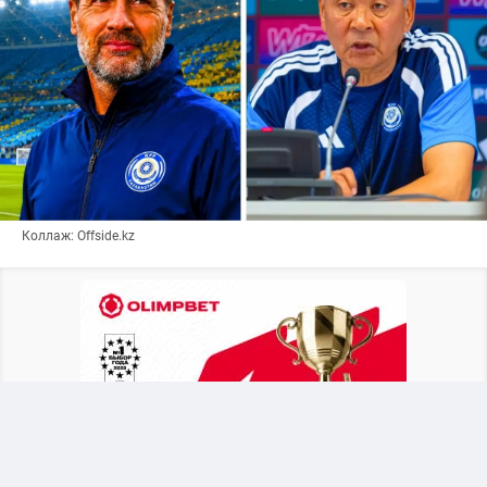
Коллаж: Offside.kz