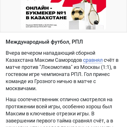
Международный футбол, РПЛ
Вчера вечером нападающий сборной
Казахстана Максим Самородов
сравнял
счёт в
матче против "Локомотива" из Москвы (1:1), в
гостевом игре чемпионата РПЛ. Гол принес
команде из Грозного ничью в матче с
москвичами.
Наш соотечественник отлично смотрелся на
протяжении всей игры, особенно хорош был
Максим в ключевые отрезки игры. В
завершении первого тайма сравнял счёт, а в