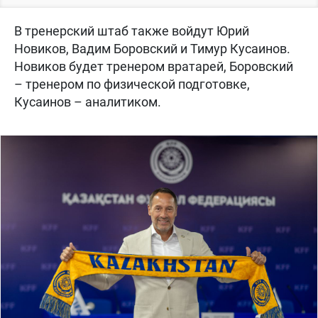
В тренерский штаб также войдут Юрий
Новиков, Вадим Боровский и Тимур Кусаинов.
Новиков будет тренером вратарей, Боровский
– тренером по физической подготовке,
Кусаинов – аналитиком.