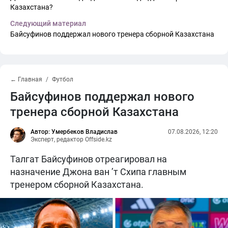
Казахстана?
Следующий материал
Байсуфинов поддержал нового тренера сборной Казахстана
← Главная
Футбол
Байсуфинов поддержал нового
тренера сборной Казахстана
Автор: Умербеков Владислав
07.08.2026, 12:20
Эксперт, редактор Offside.kz
Талгат Байсуфинов отреагировал на
назначение Джона ван ’т Схипа главным
тренером сборной Казахстана.