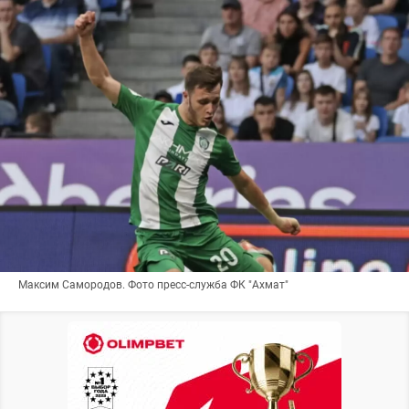
Максим Самородов. Фото пресс-служба ФК "Ахмат"