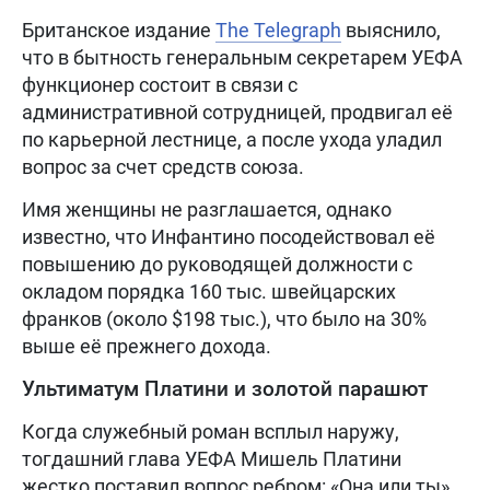
Британское издание
The Telegraph
выяснило,
что в бытность генеральным секретарем УЕФА
функционер состоит в связи с
административной сотрудницей, продвигал её
по карьерной лестнице, а после ухода уладил
вопрос за счет средств союза.
Имя женщины не разглашается, однако
известно, что Инфантино посодействовал её
повышению до руководящей должности с
окладом порядка 160 тыс. швейцарских
франков (около $198 тыс.), что было на 30%
выше её прежнего дохода.
Ультиматум Платини и золотой парашют
Когда служебный роман всплыл наружу,
тогдашний глава УЕФА Мишель Платини
жестко поставил вопрос ребром: «Она или ты».