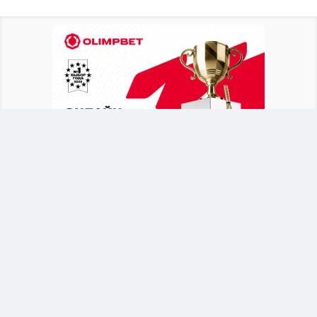
Британское издание
The Telegraph
выяснило,
что в бытность генеральным секретарем УЕФА
функционер состоит в связи с
административной сотрудницей, продвигал её
по карьерной лестнице, а после ухода уладил
вопрос за счет средств союза.
Имя женщины не разглашается, однако