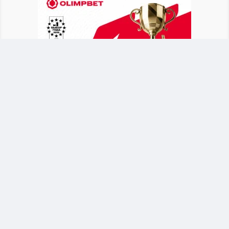
После объявления о новом тренере Байсуфинов
призвал футбольное сообщество и
болельщиков поддержать сборную. Он
отметил, что национальная команда должна
оставаться общим делом для всех участников
казахстанского футбола.
Байсуфинов обратился к новому тренеру