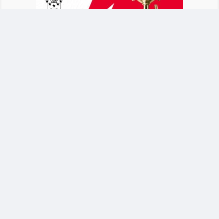
После объявления о новом тренере Байсуфинов
призвал футбольное сообщество и
болельщиков поддержать сборную. Он
отметил, что национальная команда должна
оставаться общим делом для всех участников
казахстанского футбола.
Байсуфинов обратился к новому тренеру
Талгат Байсуфинов поддержал решение
Федерации футбола Казахстана назначить