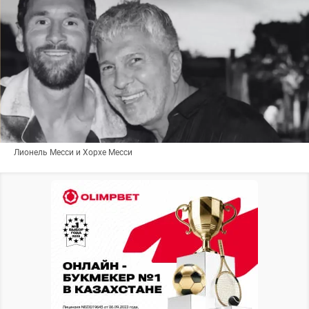
Лионель Месси и Хорхе Месси