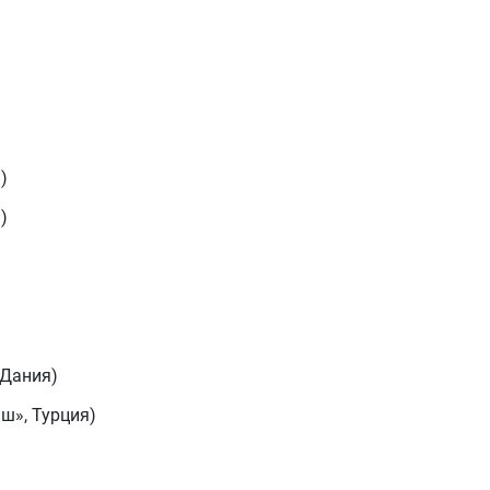
)
)
 Дания)
ш», Турция)