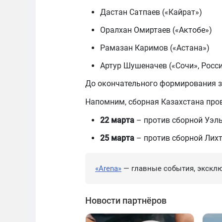
Дастан Сатпаев («Кайрат»)
Оралхан Омиртаев («Актобе»)
Рамазан Каримов («Астана»)
Артур Шушеначев («Сочи», Росс
До окончательного формирования 
Напомним, сборная Казахстана про
22 марта
– против сборной Уэл
25 марта
– против сборной Лих
«Arena»
— главные события, эксклю