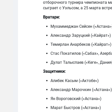
отборочного турнира чемпионата ми
сыграет с Уэльсом, а 25 марта встр
Вратари:
Мухаммеджан Сейсен («Астана»
Александр Заруцкий («Кайрат»)
Темирлан Анарбеков («Кайрат»)
Стас Покатилов («Сабах», Азер
Дулат Талыспаев («Кеге», Дания
Защитники:
Алибек Касым («Актобе»)
Александр Марочкин («Астана»)
Ян Вороговский («Астана»)
Марат Быстров («Астана»)