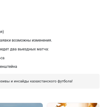
ия)
заявки возможны изменения.
ведет два выездных матча:
ьса
тенштейна
зивы и инсайды казахстанского футбола!