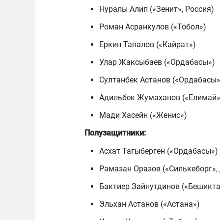
Нуралы Алип («Зенит», Россия)
Роман Асранкулов («Тобол»)
Еркин Тапалов («Кайрат»)
Улар Жаксыбаев («Ордабасы»)
Султанбек Астанов («Ордабасы»
Адильбек Жумаханов («Елимай»
Мади Хасейн («Женис»)
Полузащитники:
Асхат Тагыберген («Ордабасы»)
Рамазан Оразов («Силькеборг»,
Бактиер Зайнутдинов («Бешикта
Эльхан Астанов («Астана»)