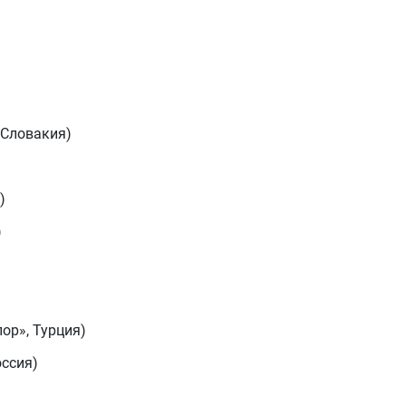
 Словакия)
)
)
ор», Турция)
ссия)