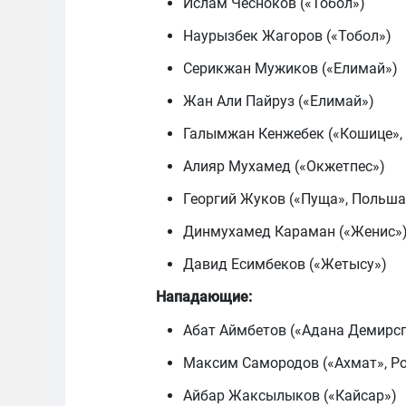
Ислам Чесноков («Тобол»)
Наурызбек Жагоров («Тобол»)
Серикжан Мужиков («Елимай»)
Жан Али Пайруз («Елимай»)
Галымжан Кенжебек («Кошице»,
Алияр Мухамед («Окжетпес»)
Георгий Жуков («Пуща», Польша
Динмухамед Караман («Женис»
Давид Есимбеков («Жетысу»)
Нападающие:
Абат Аймбетов («Адана Демирсп
Максим Самородов («Ахмат», Ро
Айбар Жаксылыков («Кайсар»)