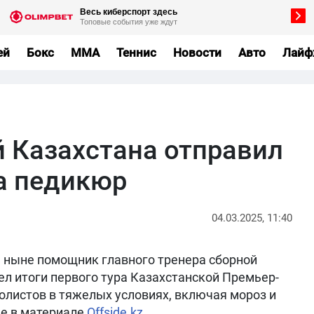
ей
Бокс
MMA
Теннис
Новости
Авто
Лайф
й Казахстана отправил
а педикюр
04.03.2025, 11:40
а ныне помощник главного тренера сборной
ел итоги первого тура Казахстанской Премьер-
болистов в тяжелых условиях, включая мороз и
ее в материале
Offside.kz