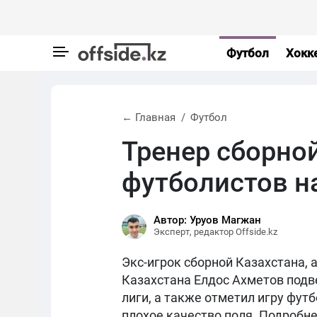
Футбол
Хокк
← Главная
Футбол
Тренер сборно
футболистов н
Автор: Уруов Магжан
Эксперт, редактор Offside.kz
Экс-игрок сборной Казахстана, 
Казахстана Елдос Ахметов подв
лиги, а также отметил игру фут
плохое качество поля. Подробн