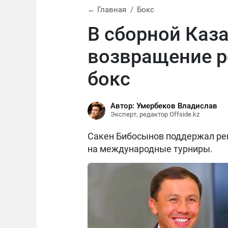
← Главная
Бокс
В сборной Каз
возвращение р
бокс
Автор: Умербеков Владислав
Эксперт, редактор Offside.kz
Сакен Бибосынов поддержал реш
на международные турниры.