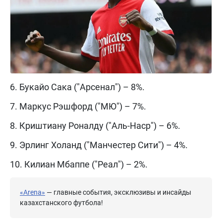
6. Букайо Сака ("Арсенал") – 8%.
7. Маркус Рэшфорд ("МЮ") – 7%.
8. Криштиану Роналду ("Аль-Наср") – 6%.
9. Эрлинг Холанд ("Манчестер Сити") – 4%.
10. Килиан Мбаппе ("Реал") – 2%.
«Arena»
— главные события, эксклюзивы и инсайды
казахстанского футбола!