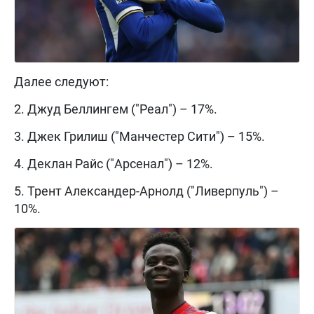
Далее следуют:
2. Джуд Беллингем ("Реал") – 17%.
3. Джек Грилиш ("Манчестер Сити") – 15%.
4. Деклан Райс ("Арсенал") – 12%.
5. Трент Александер-Арнолд ("Ливерпуль") –
10%.