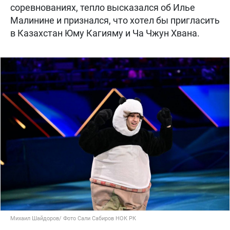
соревнованиях, тепло высказался об Илье
Малинине и признался, что хотел бы пригласить
в Казахстан Юму Кагияму и Ча Чжун Хвана.
Михаил Шайдоров/ Фото Сали Сабиров НОК РК