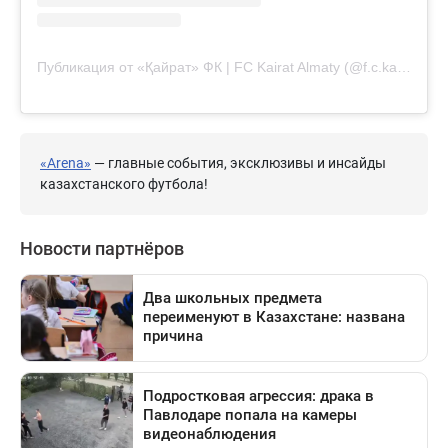
Публикация от «Қайрат» ФК | FC Kairat Almaty (@f.c.kairat)
«Arena»
— главные события, эксклюзивы и инсайды
казахстанского футбола!