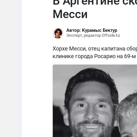
В Аргентине с
Месси
Автор: Курамыс Бектур
Эксперт, редактор Offside.kz
Хорхе Месси, отец капитана сбо
клинике города Росарио на 69-м