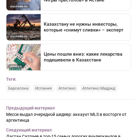
Теги:
Барселона
Испания
Атлетико
Атлетико Мадрид
Предыдущий материал
Месси выдал очередной шедевр: аккаунт MLS в восторге от
аргентинца
Следующий материал
Дастан Сатпаев в топ-15 самых дорогих вундеркиндов в