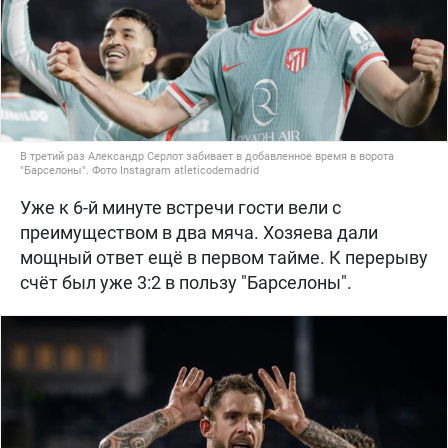
В третий раз Александр Серлот забивает в добавленное время в ворота
"Барселоны". Фото Instagram atleticodemadrid
Уже к 6-й минуте встречи гости вели с
преимуществом в два мяча. Хозяева дали
мощный ответ ещё в первом тайме. К перерыву
счёт был уже 3:2 в пользу "Барселоны".