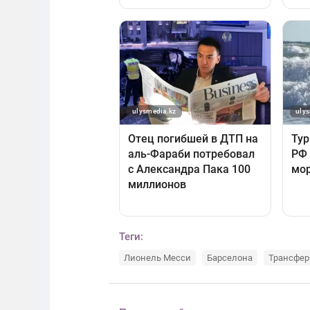
Теги:
Лионель Месси
Барселона
Трансфе