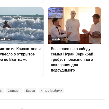
ры
Стадион
Барса
Интер Майами