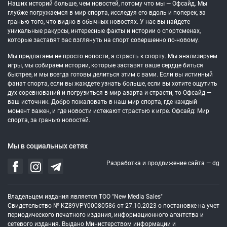
Наших историй больше, чем новостей, потому что мы — Офсайд. Мы
глубже погружаемся в мир спорта, исследуя его вдоль и поперек, за
гранью того, что видно в обычных новостях. У нас вы найдете
уникальные ракурсы, интересные факты и истории о спортсменах,
которые заставят вас взглянуть на спорт совершенно по-новому.
Мы предлагаем не просто новости, а страсть к спорту. Мы анализируем
игры, мы собираем истории, которые заставят ваше сердце биться
быстрее, и мы всегда готовы делиться этим с вами. Если вы истинный
фанат спорта, если вы жаждете узнать больше, если вы хотите ощутить
дух соревнований и погрузиться в мир азарта и страсти, то Офсайд —
ваш источник. Добро пожаловать в наш мир спорта, где каждый
момент важен, и где новости истекают страстью к игре. Офсайд: Мир
спорта, за гранью новостей.
Мы в социальных сетях
Разработка и продвижение сайта —
dg
Владельцем издания является ТОО "New Media Sales"
Свидетельство № KZ89VPY00080586 от 27.10.2023 о постановке на учет
периодического печатного издания, информационного агентства и
сетевого издания. Выдано Министерством информации и