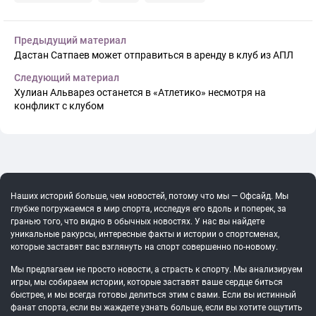
Предыдущий материал
Дастан Сатпаев может отправиться в аренду в клуб из АПЛ
Следующий материал
Хулиан Альварез останется в «Атлетико» несмотря на
конфликт с клубом
Наших историй больше, чем новостей, потому что мы — Офсайд. Мы
глубже погружаемся в мир спорта, исследуя его вдоль и поперек, за
гранью того, что видно в обычных новостях. У нас вы найдете
уникальные ракурсы, интересные факты и истории о спортсменах,
которые заставят вас взглянуть на спорт совершенно по-новому.
Мы предлагаем не просто новости, а страсть к спорту. Мы анализируем
игры, мы собираем истории, которые заставят ваше сердце биться
быстрее, и мы всегда готовы делиться этим с вами. Если вы истинный
фанат спорта, если вы жаждете узнать больше, если вы хотите ощутить