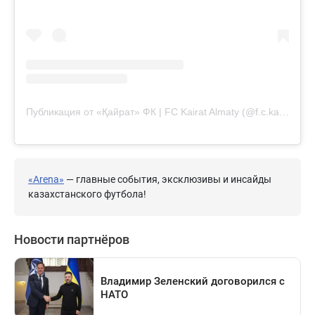
Публикация от «Қайрат» ФК | FC Kairat Almaty (@f.c.kairat)
«Arena»
— главные события, эксклюзивы и инсайды
казахстанского футбола!