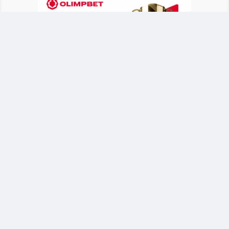
Казахстанская легкоатлетка начала
выступление на мировом первенстве с
успешной квалификации в прыжках с шестом.
Турнир проходит в Орегоне (США) среди
спортсменов до 20 лет.
Новый рекорд и путевка в финал
Анна Черкашина преодолела
квалификационный этап с результатом 4,10