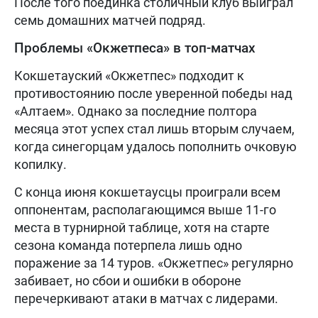
После того поединка столичный клуб выиграл
семь домашних матчей подряд.
Проблемы «Окжетпеса» в топ-матчах
Кокшетауский «Окжетпес» подходит к
противостоянию после уверенной победы над
«Алтаем». Однако за последние полтора
месяца этот успех стал лишь вторым случаем,
когда синегорцам удалось пополнить очковую
копилку.
С конца июня кокшетаусцы проиграли всем
оппонентам, располагающимся выше 11-го
места в турнирной таблице, хотя на старте
сезона команда потерпела лишь одно
поражение за 14 туров. «Окжетпес» регулярно
забивает, но сбои и ошибки в обороне
перечеркивают атаки в матчах с лидерами.