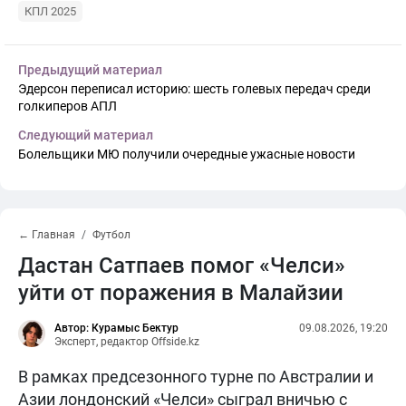
КПЛ 2025
Предыдущий материал
Эдерсон переписал историю: шесть голевых передач среди
голкиперов АПЛ
Следующий материал
Болельщики МЮ получили очередные ужасные новости
← Главная
Футбол
Дастан Сатпаев помог «Челси»
уйти от поражения в Малайзии
Автор: Курамыс Бектур
09.08.2026, 19:20
Эксперт, редактор Offside.kz
В рамках предсезонного турне по Австралии и
Азии лондонский «Челси» сыграл вничью с