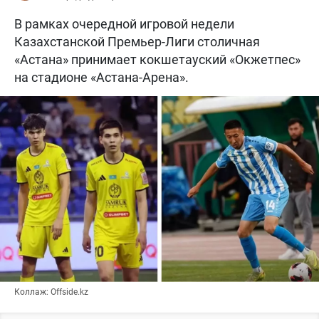
В рамках очередной игровой недели
Казахстанской Премьер-Лиги столичная
«Астана» принимает кокшетауский «Окжетпес»
на стадионе «Астана-Арена».
Коллаж: Offside.kz