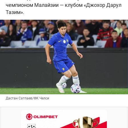
чемпионом Малайзии — клубом «Джохор Дарул
Тазим».
Дастан Сатпаев/ФК Челси