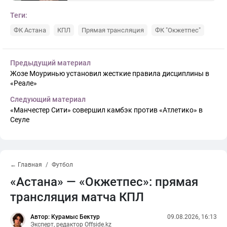
Теги:
ФК Астана
КПЛ
Прямая трансляция
ФК "Окжетпес"
Предыдущий материал
Жозе Моуринью установил жесткие правила дисциплины в
«Реале»
Следующий материал
«Манчестер Сити» совершил камбэк против «Атлетико» в
Сеуле
← Главная
Футбол
«Астана» — «Окжетпес»: прямая
трансляция матча КПЛ
Автор: Курамыс Бектур
09.08.2026, 16:13
Эксперт, редактор Offside.kz