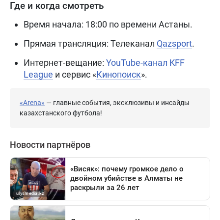
Где и когда смотреть
Время начала: 18:00 по времени Астаны.
Прямая трансляция: Телеканал
Qazsport
.
Интернет-вещание:
YouTube-канал KFF
League
и сервис «
Кинопоиск
».
«Arena»
— главные события, эксклюзивы и инсайды
казахстанского футбола!