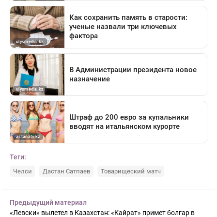
Теги:
Челси
Дастан Сатпаев
Товарищеский матч
Предыдущий материал
«Левски» вылетел в Казахстан: «Кайрат» примет болгар в