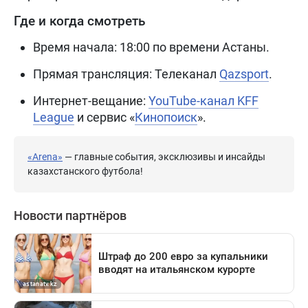
Где и когда смотреть
Время начала: 18:00 по времени Астаны.
Прямая трансляция: Телеканал
Qazsport
.
Интернет-вещание:
YouTube-канал KFF
League
и сервис «
Кинопоиск
».
«Arena»
— главные события, эксклюзивы и инсайды
казахстанского футбола!