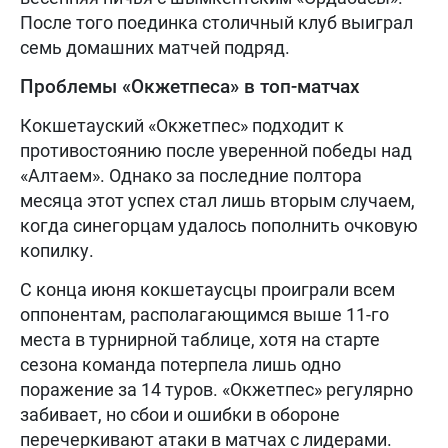
После того поединка столичный клуб выиграл
семь домашних матчей подряд.
Проблемы «Окжетпеса» в топ-матчах
Кокшетауский «Окжетпес» подходит к
противостоянию после уверенной победы над
«Алтаем». Однако за последние полтора
месяца этот успех стал лишь вторым случаем,
когда синегорцам удалось пополнить очковую
копилку.
С конца июня кокшетаусцы проиграли всем
оппонентам, располагающимся выше 11-го
места в турнирной таблице, хотя на старте
сезона команда потерпела лишь одно
поражение за 14 туров. «Окжетпес» регулярно
забивает, но сбои и ошибки в обороне
перечеркивают атаки в матчах с лидерами.