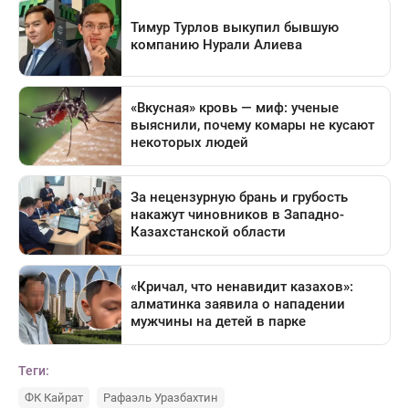
Теги:
ФК Кайрат
Рафаэль Уразбахтин