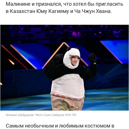
Малинине и признался, что хотел бы пригласить
в Казахстан Юму Кагияму и Ча Чжун Хвана.
Михаил Шайдоров/ Фото Сали Сабиров НОК РК
Самым необычным и любимым костюмом в