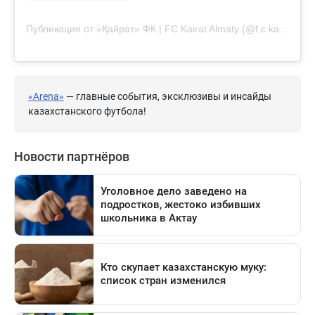
Публикация от «Қайрат» ФК | FC Kairat Almaty (@f.c.kairat)
«Arena»
— главные события, эксклюзивы и инсайды
казахстанского футбола!