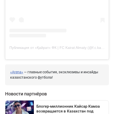
Публикация от «Қайрат» ФК | FC Kairat Almaty (@f.c.kairat)
«Arena»
— главные события, эксклюзивы и инсайды
казахстанского футбола!