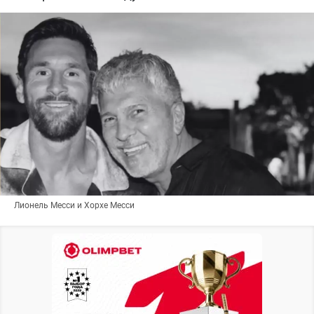
Лионель Месси и Хорхе Месси