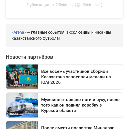
Публикация от Offside.kz (@offside_kz_)
«Arena»
— главные события, эксклюзивы и инсайды
казахстанского футбола!