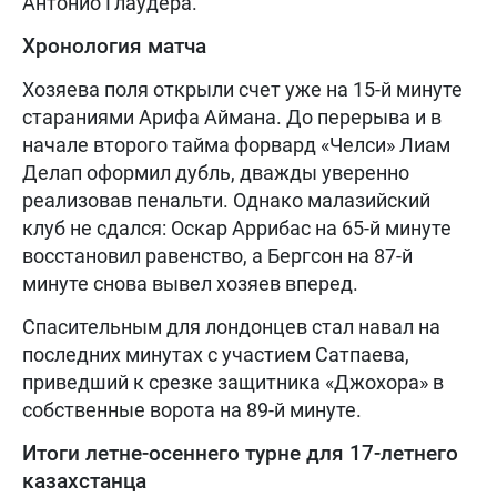
Антонио Глаудера.
Хронология матча
Хозяева поля открыли счет уже на 15-й минуте
стараниями Арифа Аймана. До перерыва и в
начале второго тайма форвард «Челси» Лиам
Делап оформил дубль, дважды уверенно
реализовав пенальти. Однако малазийский
клуб не сдался: Оскар Аррибас на 65-й минуте
восстановил равенство, а Бергсон на 87-й
минуте снова вывел хозяев вперед.
Спасительным для лондонцев стал навал на
последних минутах с участием Сатпаева,
приведший к срезке защитника «Джохора» в
собственные ворота на 89-й минуте.
Итоги летне-осеннего турне для 17-летнего
казахстанца