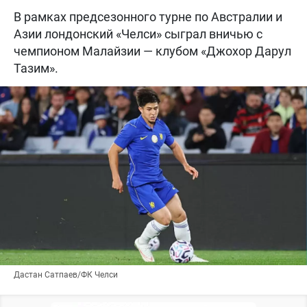
В рамках предсезонного турне по Австралии и
Азии лондонский «Челси» сыграл вничью с
чемпионом Малайзии — клубом «Джохор Дарул
Тазим».
Дастан Сатпаев/ФК Челси