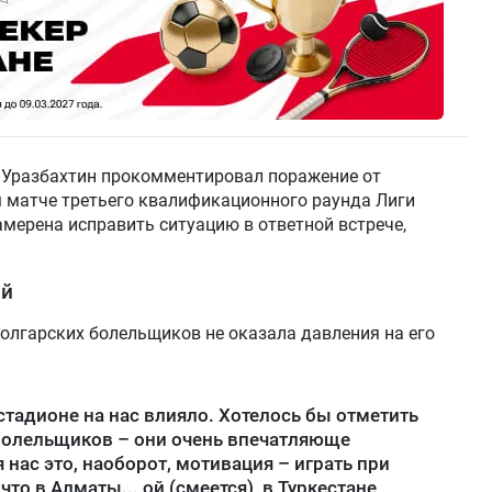
 Уразбахтин прокомментировал поражение от
ом матче третьего квалификационного раунда Лиги
амерена исправить ситуацию в ответной встрече,
ой
олгарских болельщиков не оказала давления на его
стадионе на нас влияло. Хотелось бы отметить
 болельщиков – они очень впечатляюще
нас это, наоборот, мотивация – играть при
то в Алматы... ой (смеется), в Туркестане