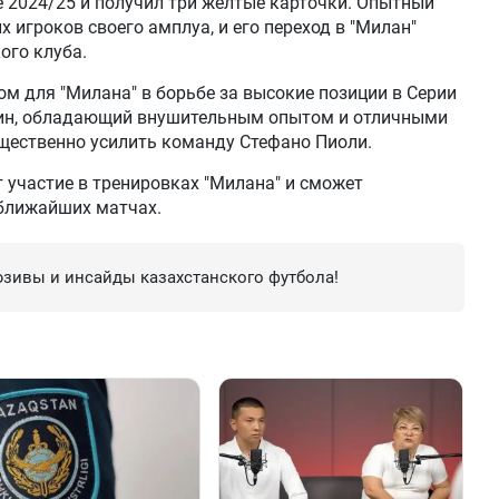
не 2024/25 и получил три желтые карточки. Опытный
 игроков своего амплуа, и его переход в "Милан"
ого клуба.
м для "Милана" в борьбе за высокие позиции в Серии
анин, обладающий внушительным опытом и отличными
щественно усилить команду Стефано Пиоли.
т участие в тренировках "Милана" и сможет
 ближайших матчах.
зивы и инсайды казахстанского футбола!