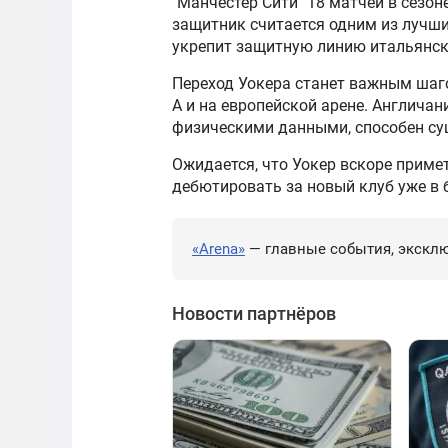
"Манчестер Сити" 18 матчей в сезо
защитник считается одним из лучших
укрепит защитную линию итальянск
Переход Уокера станет важным шаго
А и на европейской арене. Англич
физическими данными, способен су
Ожидается, что Уокер вскоре приме
дебютировать за новый клуб уже в
«Arena»
— главные события, эксклю