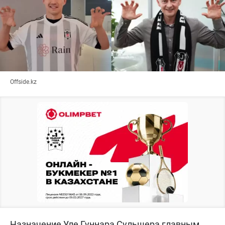
Offside.kz
Назначение Уле Гуннара Сульшера главным