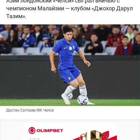
Азии лондонский «Челси» сыграл вничью с
чемпионом Малайзии — клубом «Джохор Дарул
Тазим».
Дастан Сатпаев/ФК Челси