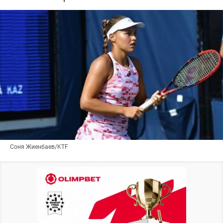
Соня Жиенбаев/KTF