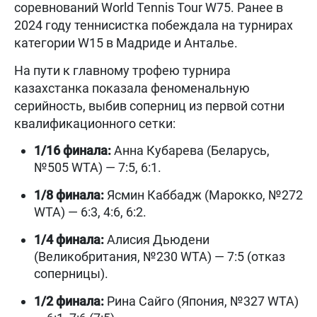
соревнований World Tennis Tour W75. Ранее в
2024 году теннисистка побеждала на турнирах
категории W15 в Мадриде и Анталье.
На пути к главному трофею турнира
казахстанка показала феноменальную
серийность, выбив соперниц из первой сотни
квалификационного сетки:
1/16 финала:
Анна Кубарева (Беларусь,
№505 WTA) — 7:5, 6:1.
1/8 финала:
Ясмин Каббадж (Марокко, №272
WTA) — 6:3, 4:6, 6:2.
1/4 финала:
Алисия Дьюдени
(Великобритания, №230 WTA) — 7:5 (отказ
соперницы).
1/2 финала:
Рина Сайго (Япония, №327 WTA)