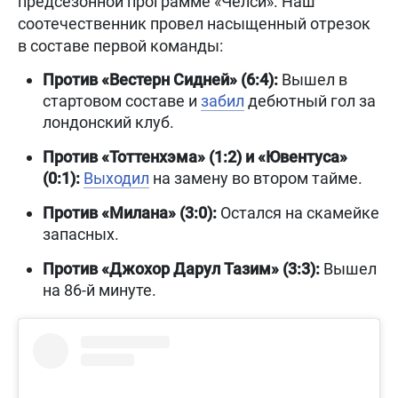
предсезонной программе «Челси». Наш
соотечественник провел насыщенный отрезок
в составе первой команды:
Против «Вестерн Сидней» (6:4):
Вышел в
стартовом составе и
забил
дебютный гол за
лондонский клуб.
Против «Тоттенхэма» (1:2) и «Ювентуса»
(0:1):
Выходил
на замену во втором тайме.
Против «Милана» (3:0):
Остался на скамейке
запасных.
Против «Джохор Дарул Тазим» (3:3):
Вышел
на 86-й минуте.