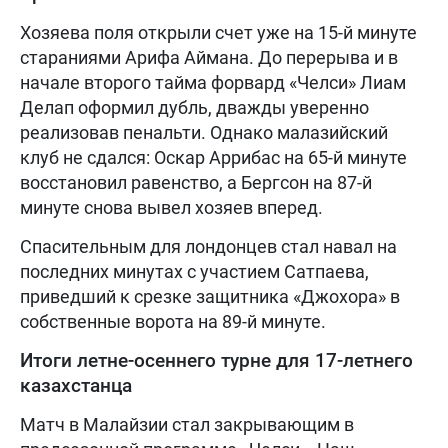
Хозяева поля открыли счет уже на 15-й минуте
стараниями Арифа Аймана. До перерыва и в
начале второго тайма форвард «Челси» Лиам
Делап оформил дубль, дважды уверенно
реализовав пенальти. Однако малазийский
клуб не сдался: Оскар Аррибас на 65-й минуте
восстановил равенство, а Бергсон на 87-й
минуте снова вывел хозяев вперед.
Спасительным для лондонцев стал навал на
последних минутах с участием Сатпаева,
приведший к срезке защитника «Джохора» в
собственные ворота на 89-й минуте.
Итоги летне-осеннего турне для 17-летнего
казахстанца
Матч в Малайзии стал закрывающим в