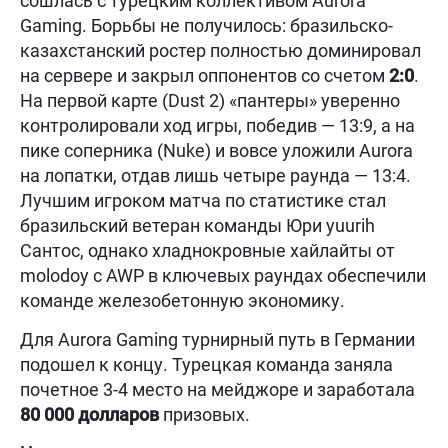
сошлась с турецким коллективом Aurora
Gaming. Борьбы не получилось: бразильско-
казахстанский ростер полностью доминировал
на сервере и закрыл оппонентов со счетом
2:0
.
На первой карте (Dust 2) «пантеры» уверенно
контролировали ход игры, победив — 13:9, а на
пике соперника (Nuke) и вовсе уложили Aurora
на лопатки, отдав лишь четыре раунда — 13:4.
Лучшим игроком матча по статистике стал
бразильский ветеран команды Юри yuurih
Сантос, однако хладнокровные хайлайты от
molodoy с AWP в ключевых раундах обеспечили
команде железобетонную экономику.
Для Aurora Gaming турнирный путь в Германии
подошел к концу. Турецкая команда заняла
почетное 3-4 место на мейджоре и заработала
80 000 долларов
призовых.