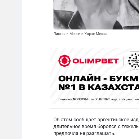
Лионель Месси и Хорхе Месси
Об этом сообщает аргентинское из
длительное время боролся с тяжелы
предпочла не разглашать.