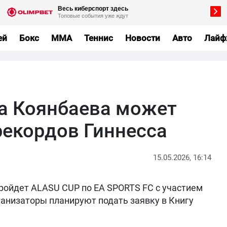
ей
Бокс
MMA
Теннис
Новости
Авто
Лайф
а Коянбаева может
рекордов Гиннесса
15.05.2026, 16:14
ройдет ALASU CUP по EA SPORTS FC с участием
ганизаторы планируют подать заявку в Книгу