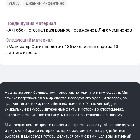
УЕФА
Джанни Инфантино
Предыдущий материал
«Актобе» потерпел разгромное поражение в Лиге чемпионов
Следующий материал
«Манчестер Сити» выложит 135 миллионов евро за 18-
летнего игрока
Наших историй больше, чем новостей, потому что мы — Офсайд. Мы
глубже погружаемся в мир спорта, исследуя его вдоль и поперек, за
гранью того, что видно в обычных новостях. У нас вы найдете
уникальные ракурсы, интересные факты и истории о спортсменах,
которые заставят вас взглянуть на спорт совершенно по-новому.
Мы предлагаем не просто новости, а страсть к спорту. Мы анализируем
игры, мы собираем истории, которые заставят ваше сердце биться
быстрее, и мы всегда готовы делиться этим с вами. Если вы истинный