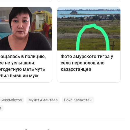
 Бекембетов
Мухит Амантаев
Бокс Казахстан
а