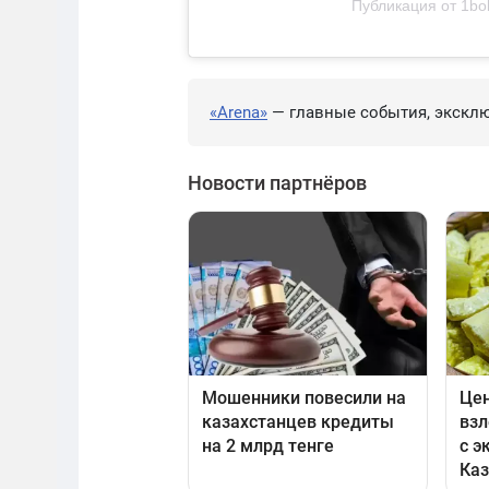
Публикация от 1bol
«Arena»
— главные события, эксклю