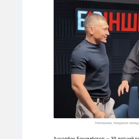
Напомним, поединок между
Ануарбек Бекембетов — 39-летний в