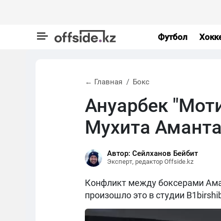
Футбол
Хокк
← Главная
Бокс
Ануарбек "Моти
Мухита Аманта
Автор: Сейлханов Бейбит
Эксперт, редактор Offside.kz
Конфликт между боксерами Ама
произошло это в студии B1birshi