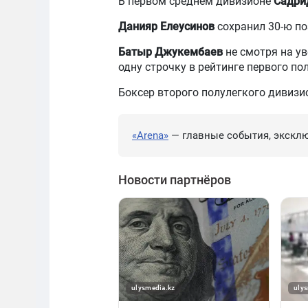
В первом среднем дивизионе
Садри
Данияр Елеусинов
сохранил 30-ю по
Батыр Джукембаев
не смотря на у
одну строчку в рейтинге первого пол
Боксер второго полулегкого дивиз
«Arena»
— главные события, эксклю