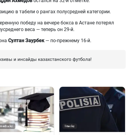
ддин Ахмедов
остался на 32-й отметке.
зицию в табели о рангах полусредней категории.
веренную победу на вечере бокса в Астане потерял
усреднего веса — теперь он 29-й.
иона
Султан Заурбек
— по-прежнему 16-й.
зивы и инсайды казахстанского футбола!